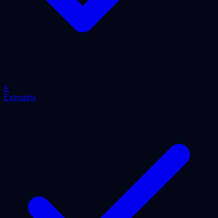
E
Extmatrix