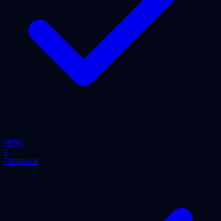
NEW
F
Filespace