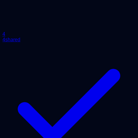
4
4shared