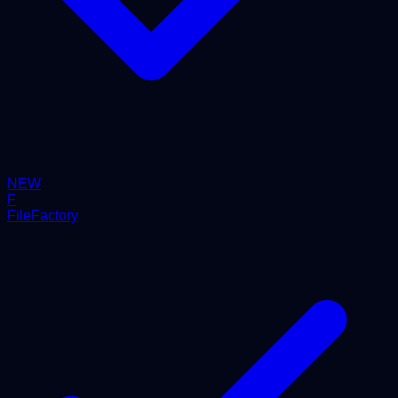
NEW
F
FileFactory