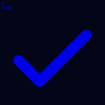
K
Katfile