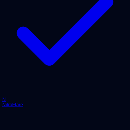
N
NitroFlare