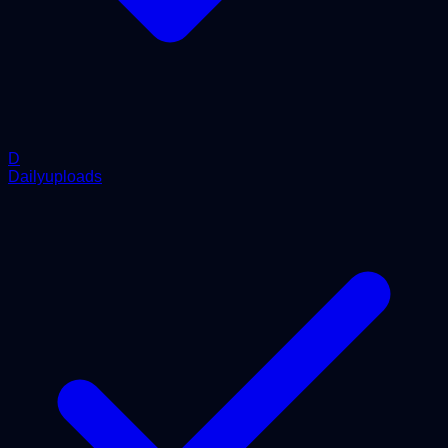
D
Dailyuploads