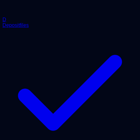
D
Depositfiles