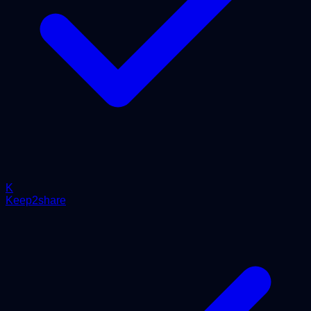
K
Keep2share