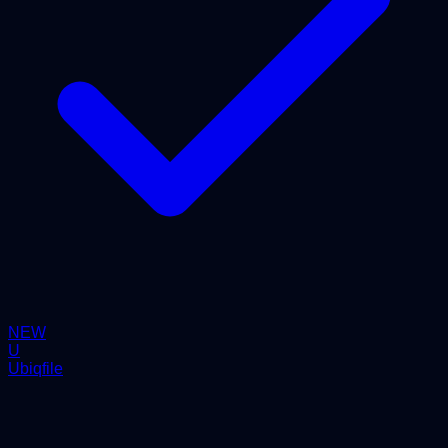
NEW
U
Ubiqfile