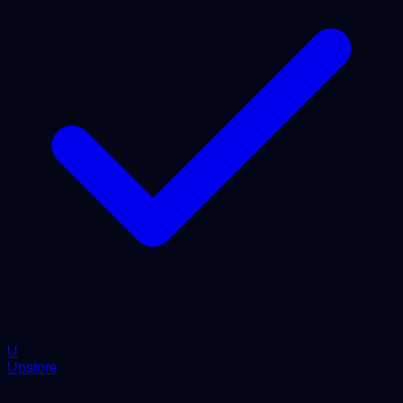
U
Upstore