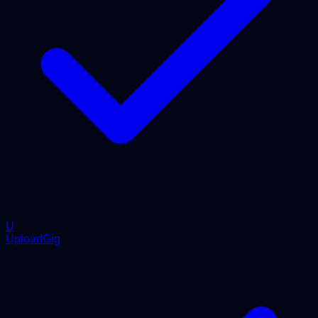
U
UploadGig