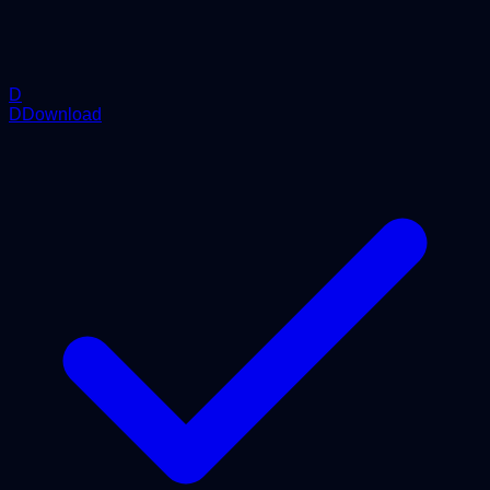
D
DDownload