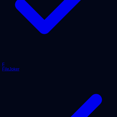
F
FileJoker