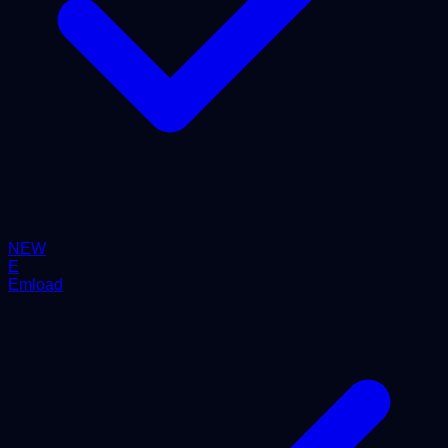
NEW
E
Emload