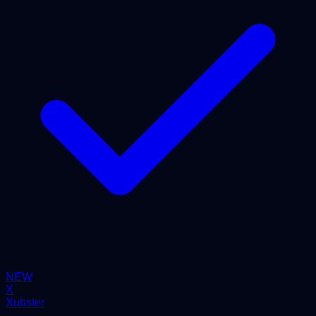
NEW
X
Xubster