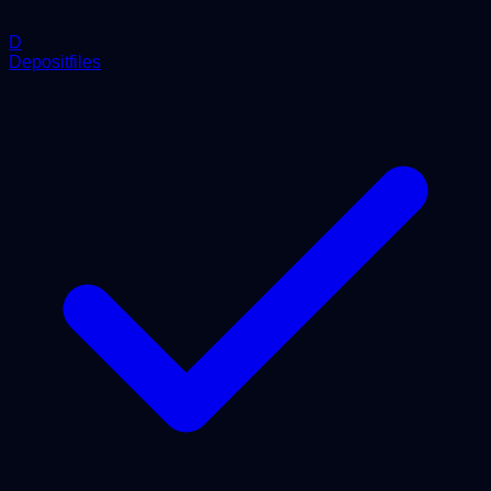
D
Depositfiles