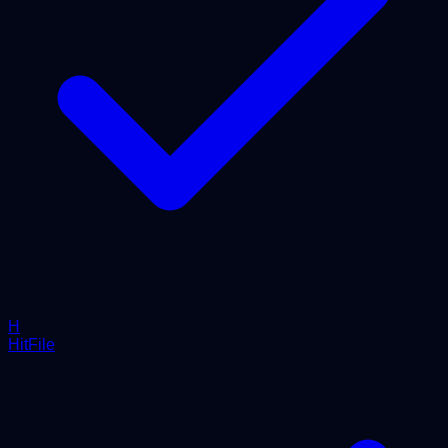
H
HitFile