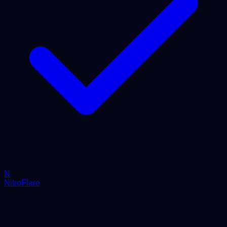
N
NitroFlare