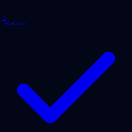
D
DDownload