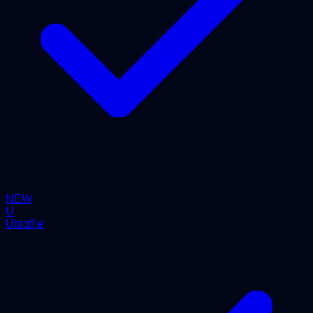
NEW
U
Ubiqfile