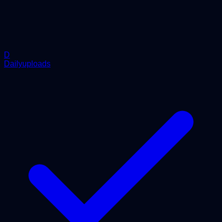
D
Dailyuploads