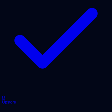
U
Upstore