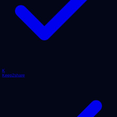
K
Keep2share