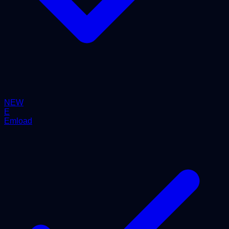
NEW
E
Emload