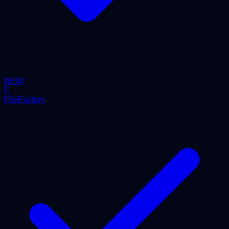
NEW
F
FileFactory