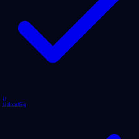
U
UploadGig