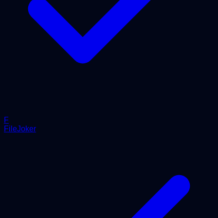
F
FileJoker