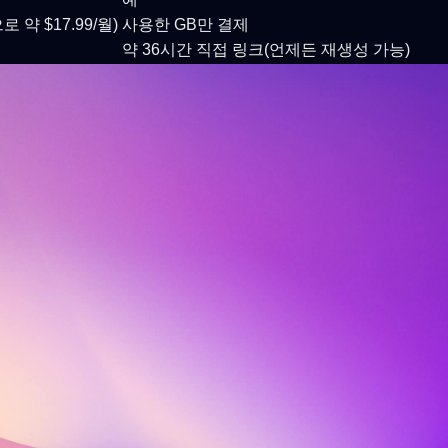
 약 $17.99/월)
사용한 GB만 결제
약 36시간 직접 링크(언제든 재생성 가능)