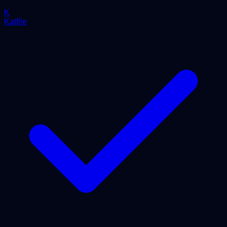
K
Katfile