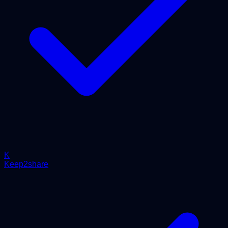
K
Keep2share