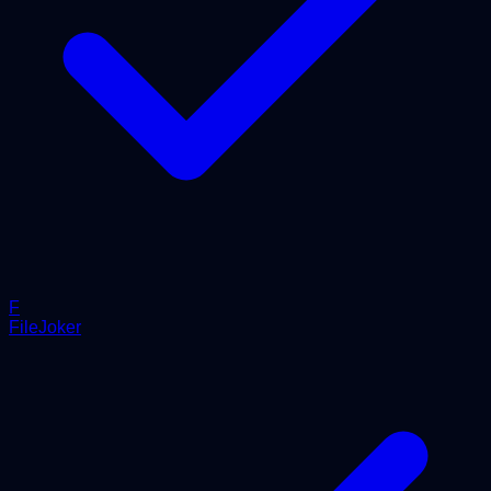
F
FileJoker