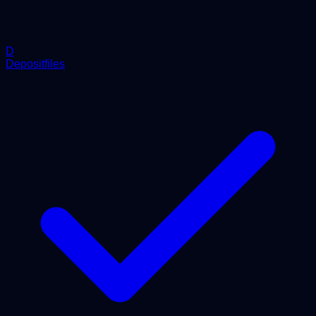
D
Depositfiles