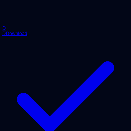
D
DDownload