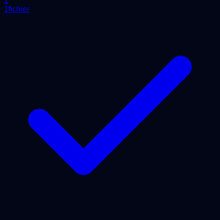
1
1fichier