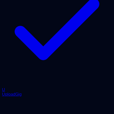
U
UploadGig