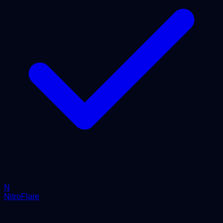
N
NitroFlare