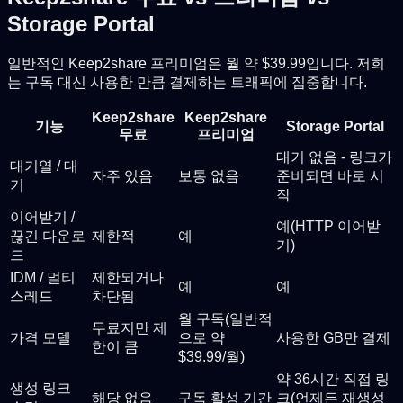
Storage Portal
일반적인 Keep2share 프리미엄은 월 약 $39.99입니다. 저희
는 구독 대신 사용한 만큼 결제하는 트래픽에 집중합니다.
Keep2share
Keep2share
기능
Storage Portal
무료
프리미엄
대기 없음 - 링크가
대기열 / 대
자주 있음
보통 없음
준비되면 바로 시
기
작
이어받기 /
예(HTTP 이어받
끊긴 다운로
제한적
예
기)
드
IDM / 멀티
제한되거나
예
예
스레드
차단됨
월 구독(일반적
무료지만 제
가격 모델
으로 약
사용한 GB만 결제
한이 큼
$39.99/월)
약 36시간 직접 링
생성 링크
해당 없음
구독 활성 기간
크(언제든 재생성