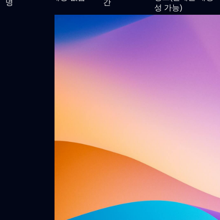
명
간
성 가능)