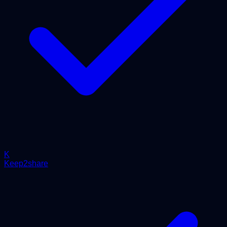
K
Keep2share