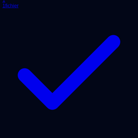
1
1fichier