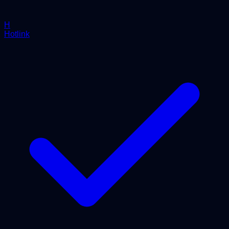
H
Hotlink