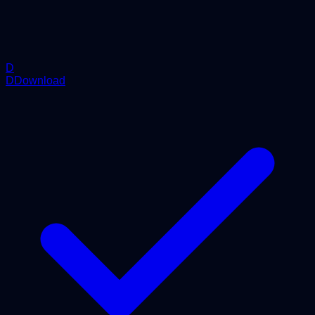
D
DDownload