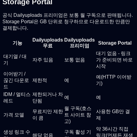
Storage Portal
공식 Dailyuploads 프리미엄은 보통 월 구독으로 판매됩니다.
Storage Portal은 GB 단위로 청구하므로 다운로드한 만큼만
결제합니다.
Dailyuploads
Dailyuploads
기능
Storage Portal
무료
프리미엄
대기 없음 - 링크
대기열 / 대
자주 있음
보통 없음
가 준비되면 바로
기
시작
이어받기 /
예(HTTP 이어받
끊긴 다운로
제한적
예
기)
드
IDM / 멀티스
제한되거나 차
예
예
레드
단됨
월 구독(호스
무료지만 제한
사용한 GB만 결
가격 모델
트 사이트 참
이 큼
제
고)
약 36시간 직접
생성 링크 수
구독 활성 기
해당 없음
링크(언제든 재생