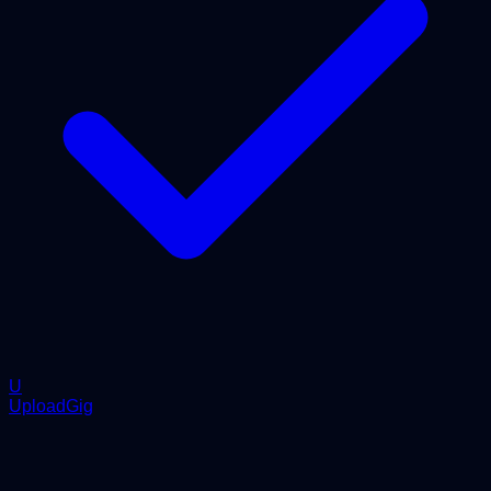
U
UploadGig