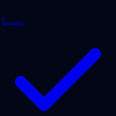
D
Depositfiles