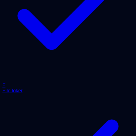
F
FileJoker