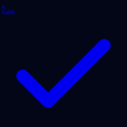
K
Katfile