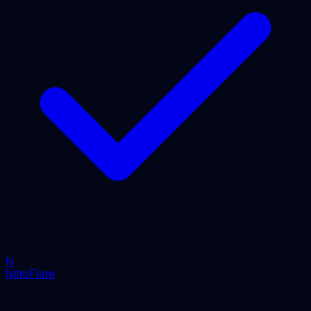
N
NitroFlare