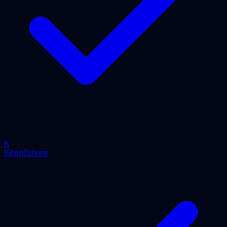
K
Keep2share