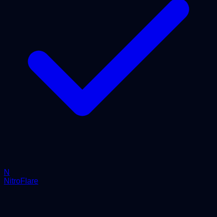
N
NitroFlare