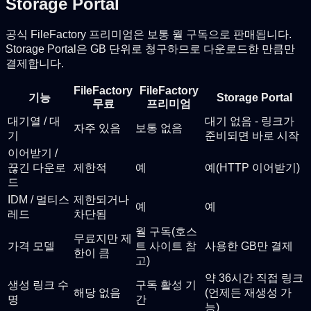
Storage Portal
공식 FileFactory 프리미엄은 보통 월 구독으로 판매됩니다.
Storage Portal은 GB 단위로 청구하므로 다운로드한 만큼만
결제합니다.
FileFactory
FileFactory
기능
Storage Portal
무료
프리미엄
대기열 / 대
대기 없음 - 링크가
자주 있음
보통 없음
기
준비되면 바로 시작
이어받기 /
끊긴 다운로
제한적
예
예(HTTP 이어받기)
드
IDM / 멀티스
제한되거나
예
예
레드
차단됨
월 구독(호스
무료지만 제
가격 모델
트 사이트 참
사용한 GB만 결제
한이 큼
고)
약 36시간 직접 링크
생성 링크 수
구독 활성 기
해당 없음
(언제든 재생성 가
명
간
능)