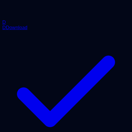
D
DDownload