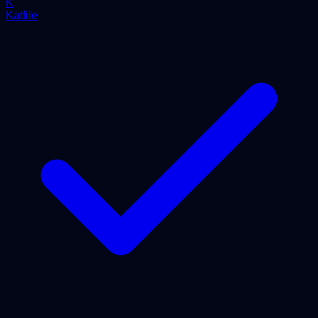
K
Katfile