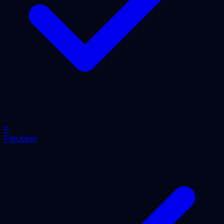
F
FileJoker