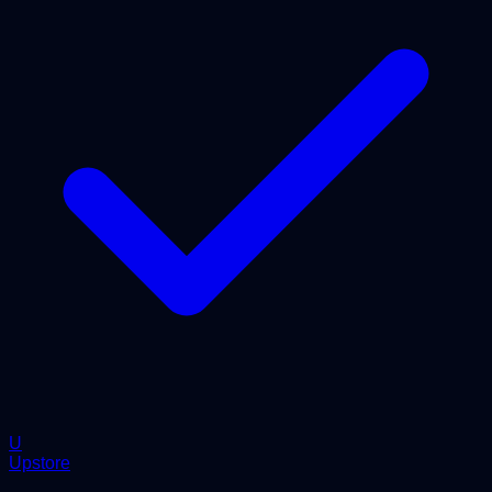
U
Upstore