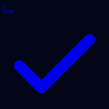
H
Hotlink