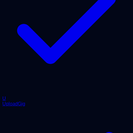
U
UploadGig