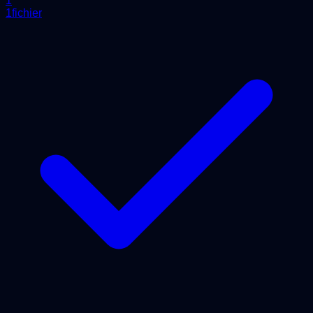
1
1fichier