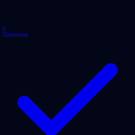
D
DDownload