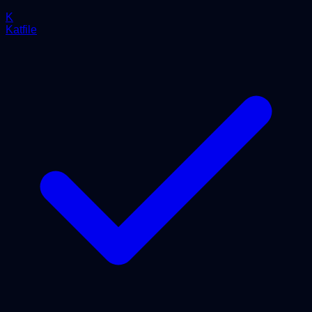
K
Katfile