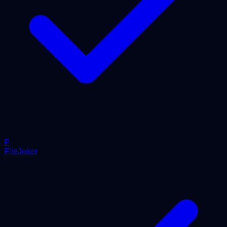
F
FileJoker