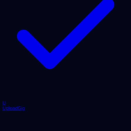
U
UploadGig