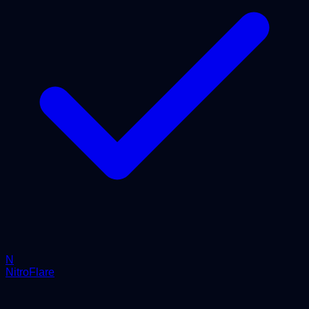
N
NitroFlare