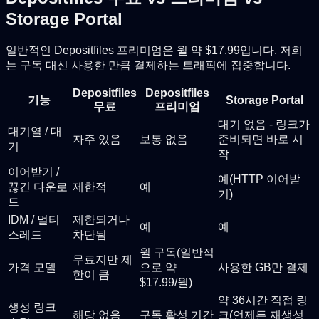
Storage Portal
일반적인 Depositfiles 프리미엄은 월 약 $17.99입니다. 저희
는 구독 대신 사용한 만큼 결제하는 트래픽에 집중합니다.
Depositfiles
Depositfiles
기능
Storage Portal
무료
프리미엄
대기 없음 - 링크가
대기열 / 대
자주 있음
보통 없음
준비되면 바로 시
기
작
이어받기 /
예(HTTP 이어받
끊긴 다운로
제한적
예
기)
드
IDM / 멀티
제한되거나
예
예
스레드
차단됨
월 구독(일반적
무료지만 제
가격 모델
으로 약
사용한 GB만 결제
한이 큼
$17.99/월)
약 36시간 직접 링
생성 링크
해당 없음
구독 활성 기간
크(언제든 재생성