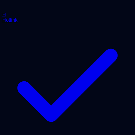
H
Hotlink