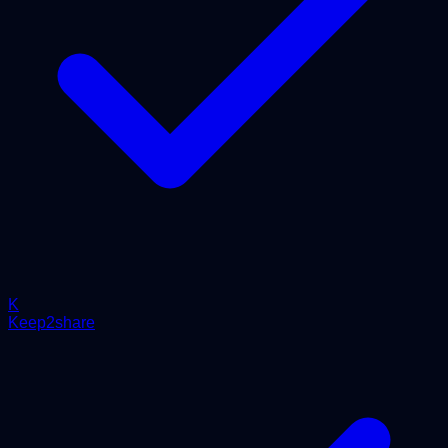
K
Keep2share