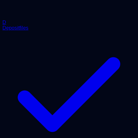
D
Depositfiles