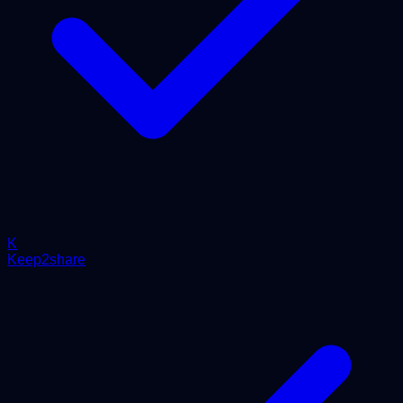
K
Keep2share