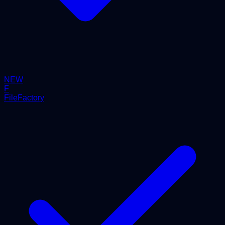
NEW
F
FileFactory