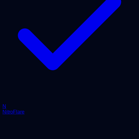
N
NitroFlare