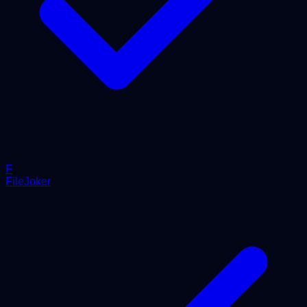
F
FileJoker