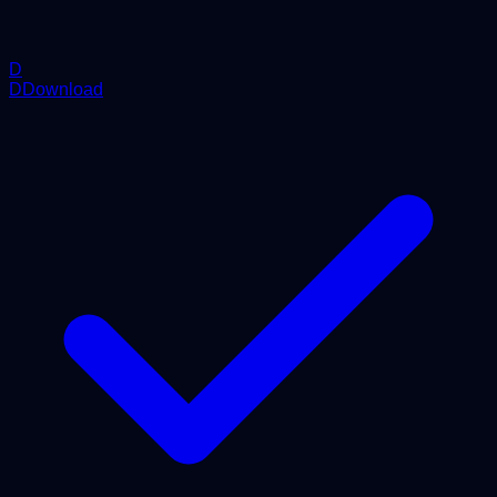
D
DDownload