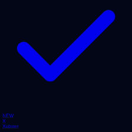
NEW
X
Xubster