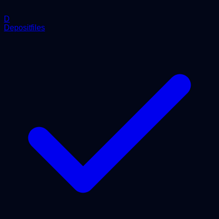
D
Depositfiles