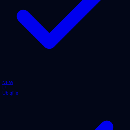
NEW
U
Ubiqfile