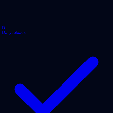
D
Dailyuploads