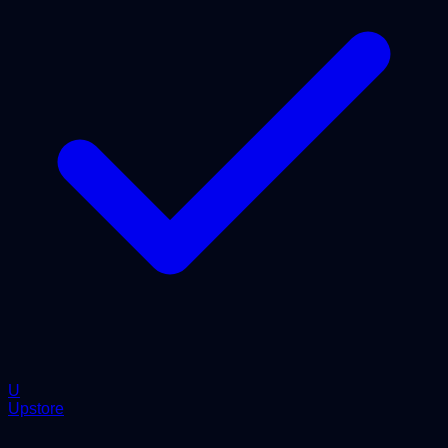
U
Upstore