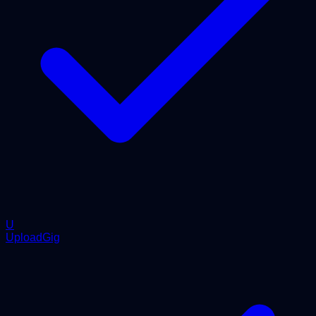
U
UploadGig