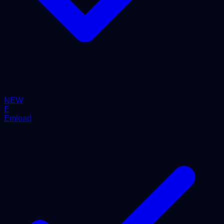
NEW
E
Emload