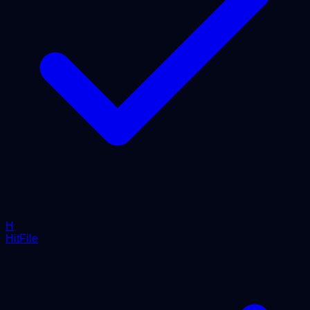
H
HitFile