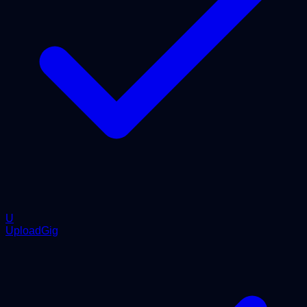
U
UploadGig