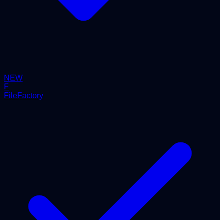
NEW
F
FileFactory