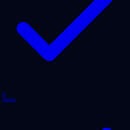
H
HitFile