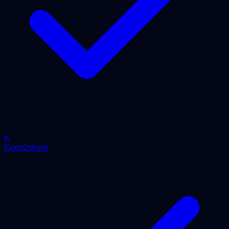
K
Keep2share