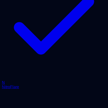
N
NitroFlare