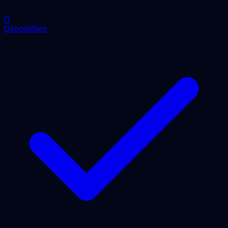
D
Depositfiles