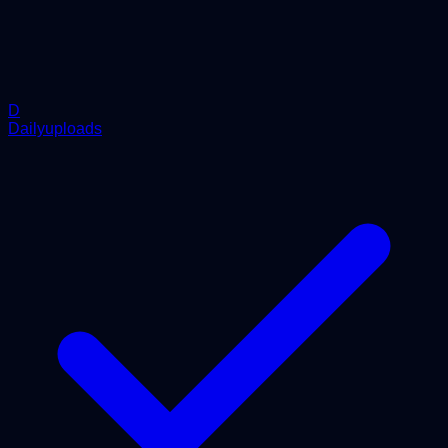
D
Dailyuploads