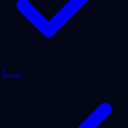
F
FileJoker