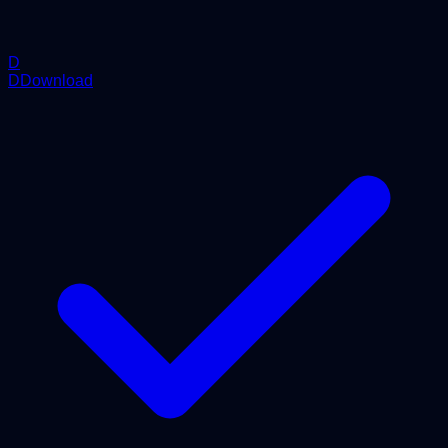
D
DDownload