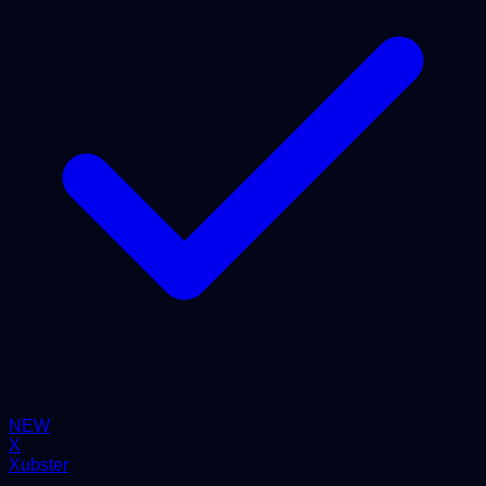
NEW
X
Xubster