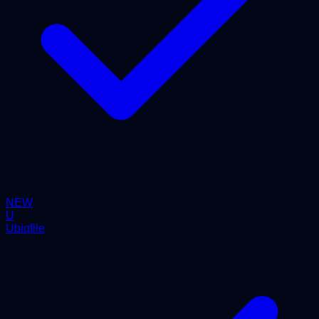
NEW
U
Ubiqfile