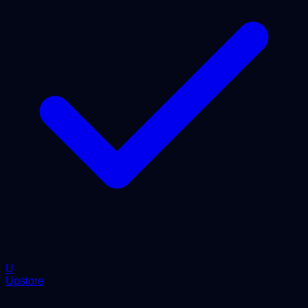
U
Upstore