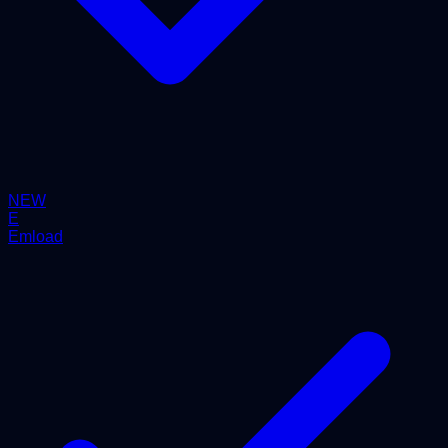
NEW
E
Emload