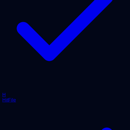
H
HitFile