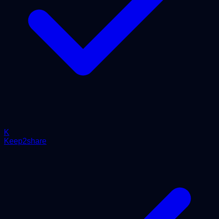
K
Keep2share