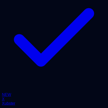
NEW
X
Xubster