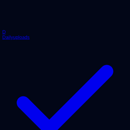
D
Dailyuploads