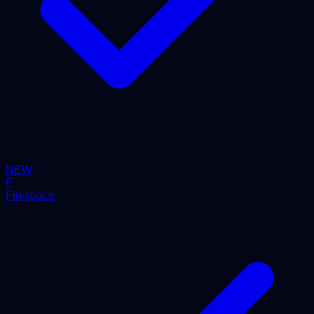
NEW
F
Filespace