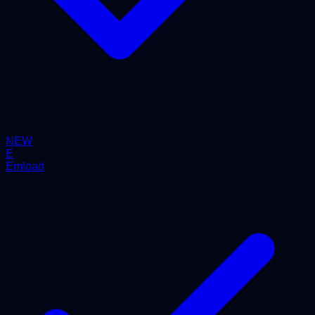
NEW
E
Emload