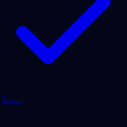
N
NitroFlare