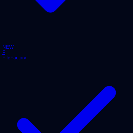
NEW
F
FileFactory