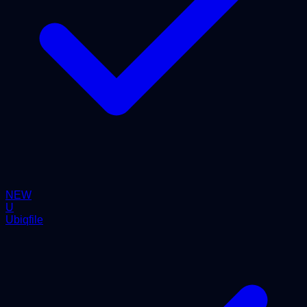
NEW
U
Ubiqfile