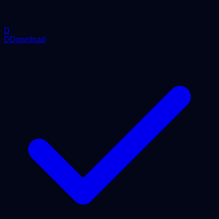
D
DDownload