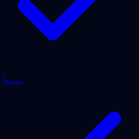
F
FileJoker