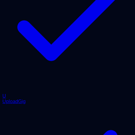
U
UploadGig