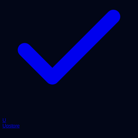
U
Upstore