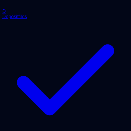
D
Depositfiles