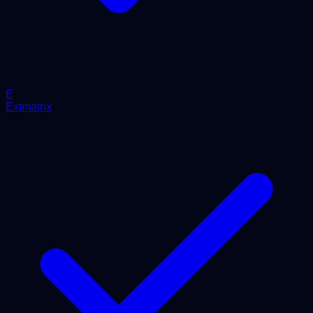
E
Extmatrix