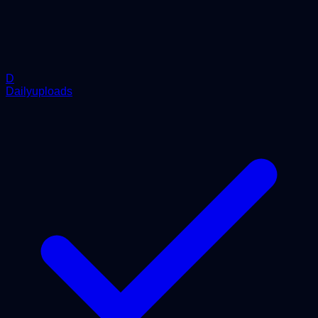
D
Dailyuploads