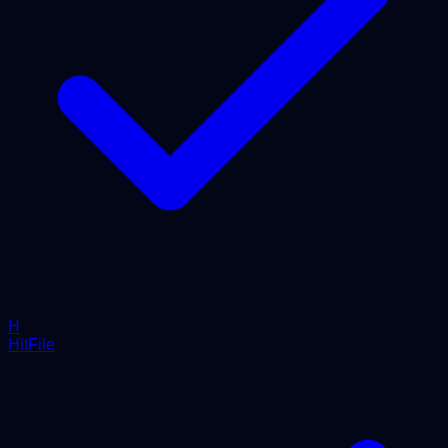
H
HitFile