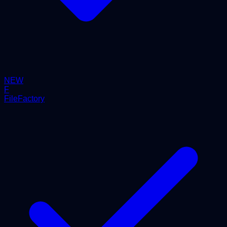
NEW
F
FileFactory