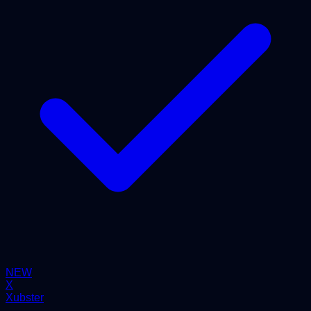
NEW
X
Xubster