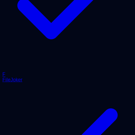
F
FileJoker