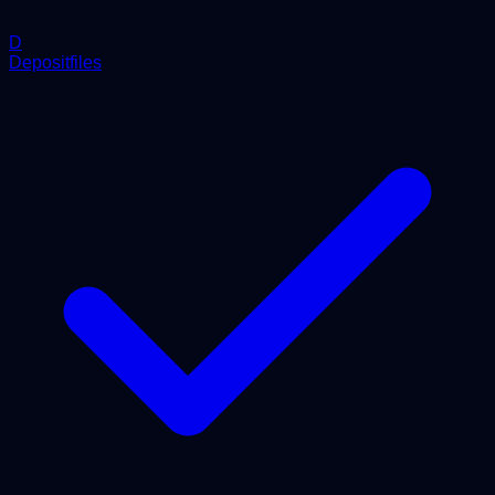
D
Depositfiles