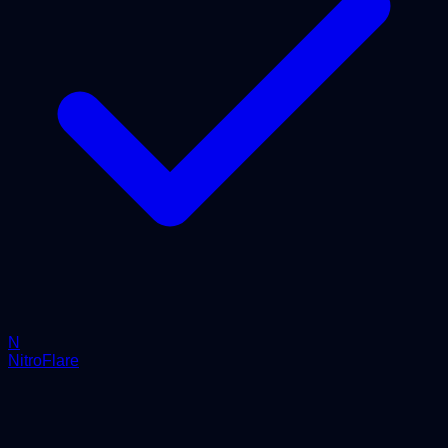
N
NitroFlare