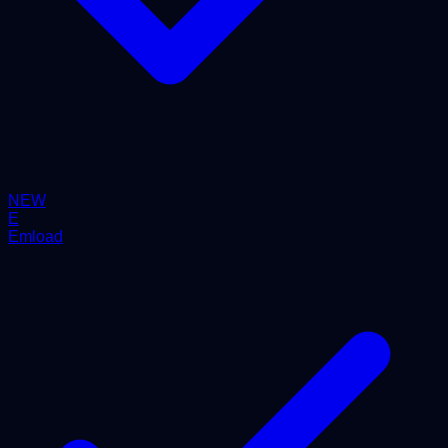
NEW
E
Emload