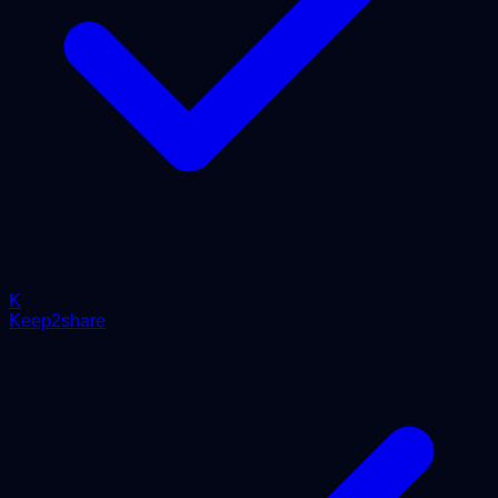
K
Keep2share