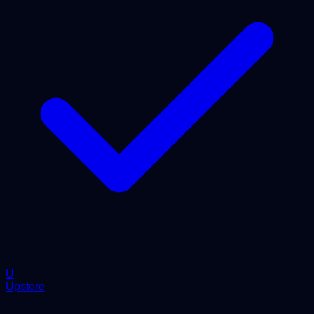
U
Upstore