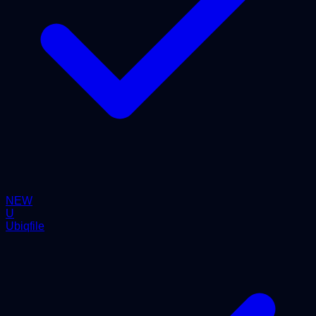
NEW
U
Ubiqfile