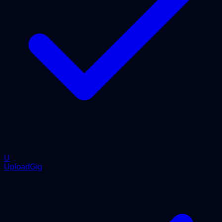
U
UploadGig