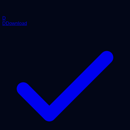
D
DDownload