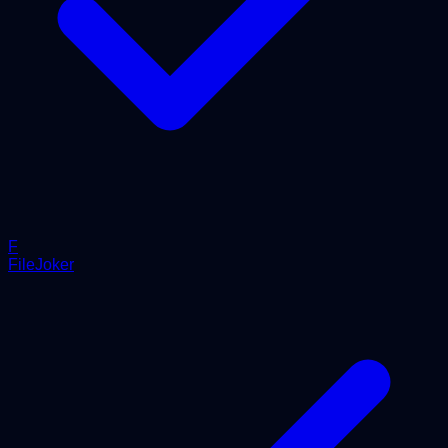
F
FileJoker