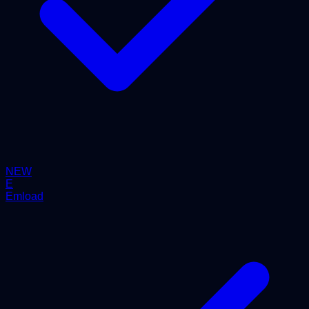
NEW
E
Emload