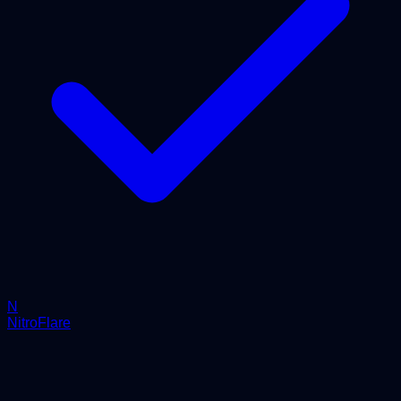
N
NitroFlare