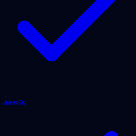
U
UploadGig