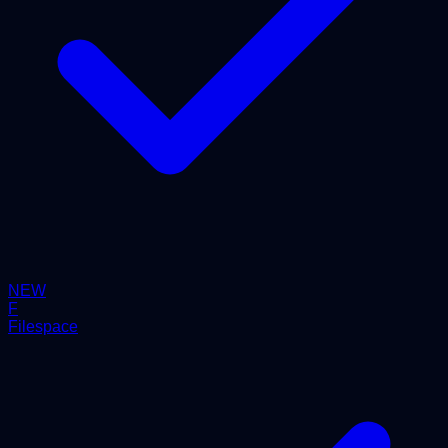
NEW
F
Filespace