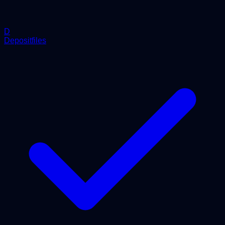
D
Depositfiles