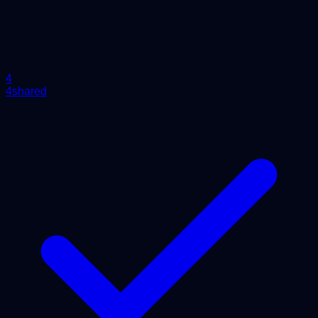
4
4shared