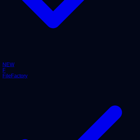
NEW
F
FileFactory