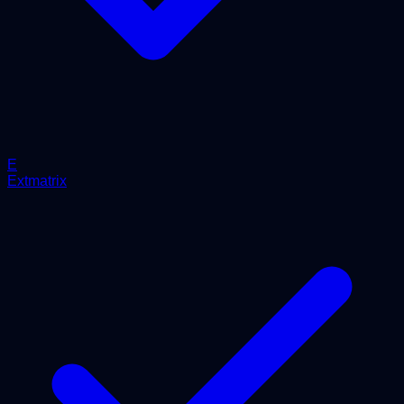
E
Extmatrix