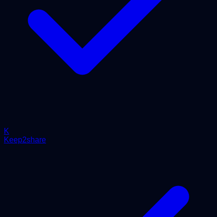
K
Keep2share