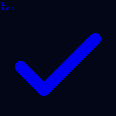
K
Katfile