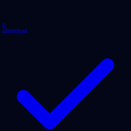
D
DDownload