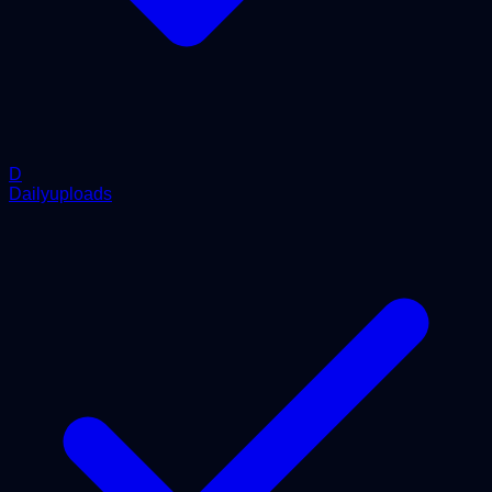
D
Dailyuploads