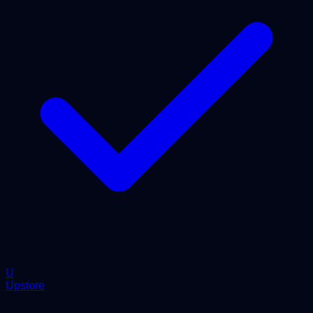
U
Upstore