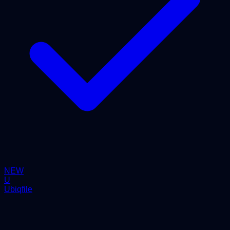
NEW
U
Ubiqfile