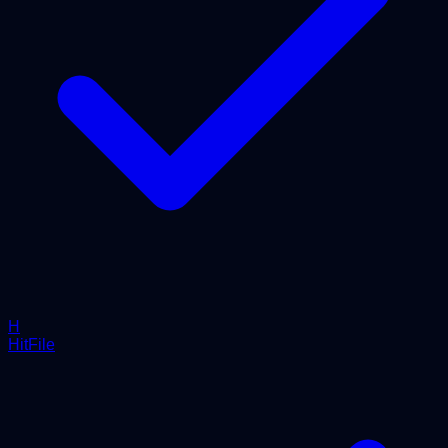
H
HitFile