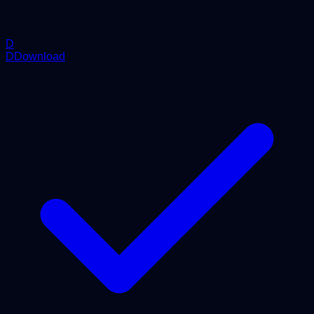
D
DDownload