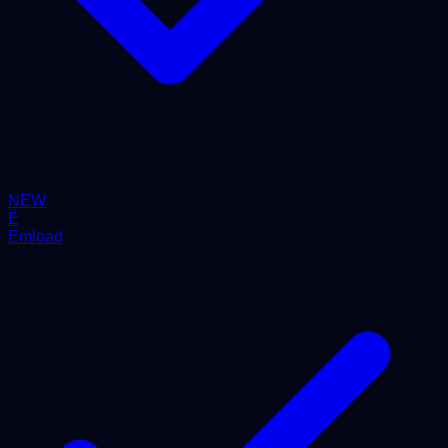
NEW
E
Emload