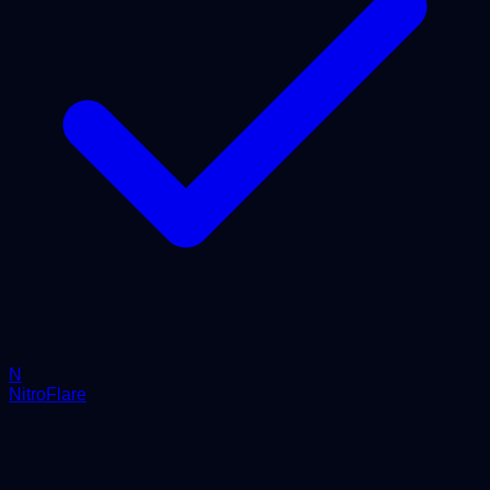
N
NitroFlare