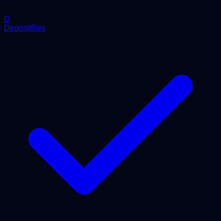
D
Depositfiles