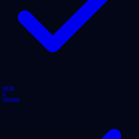
NEW
U
Ubiqfile