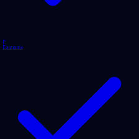
E
Extmatrix