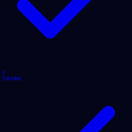
F
FileJoker