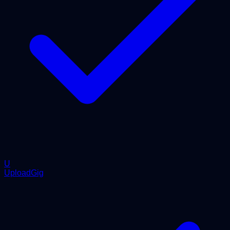
U
UploadGig