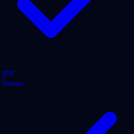
NEW
F
Filespace