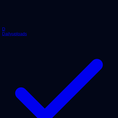
D
Dailyuploads