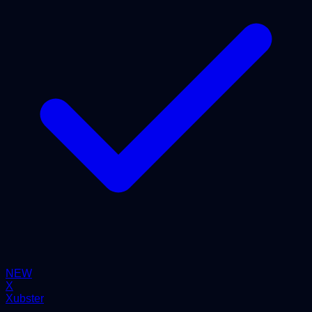
NEW
X
Xubster