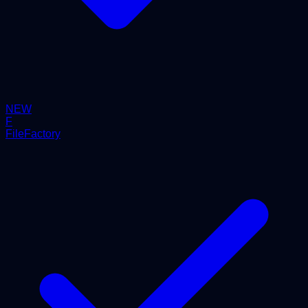
NEW
F
FileFactory