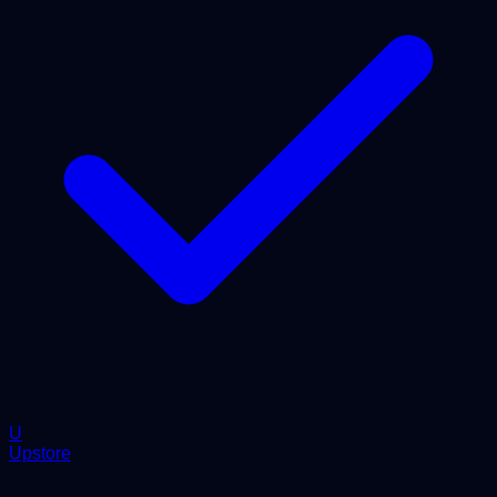
U
Upstore