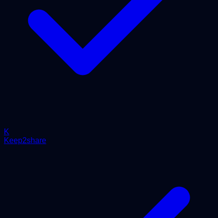
K
Keep2share