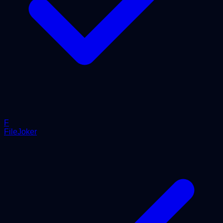
F
FileJoker