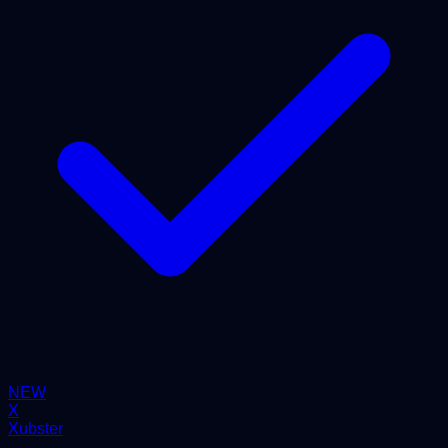
NEW
X
Xubster