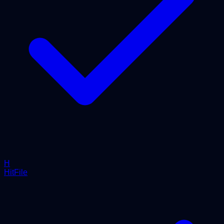
H
HitFile