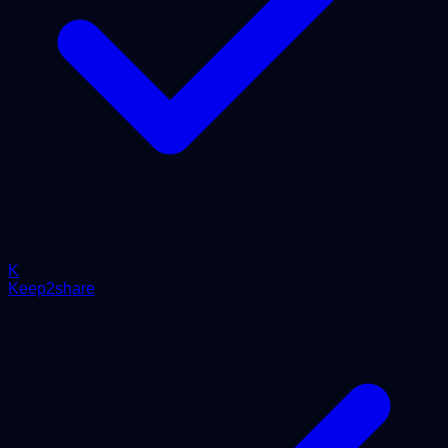
K
Keep2share