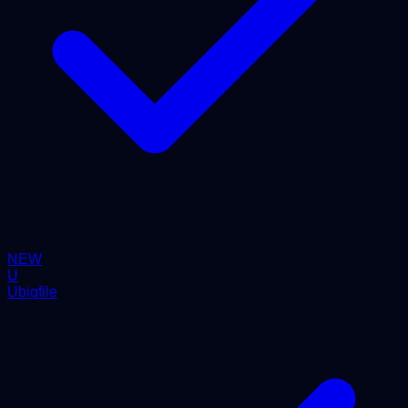
NEW
U
Ubiqfile