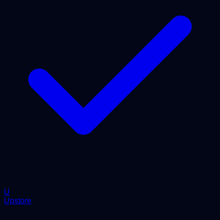
U
Upstore