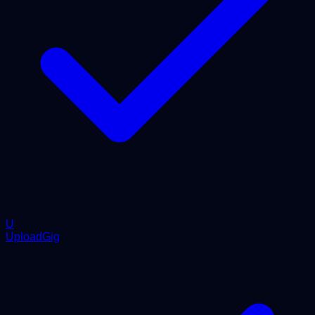
U
UploadGig