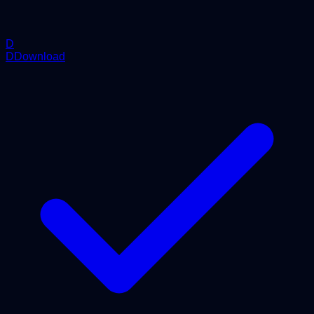
D
DDownload