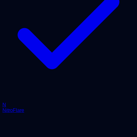
N
NitroFlare