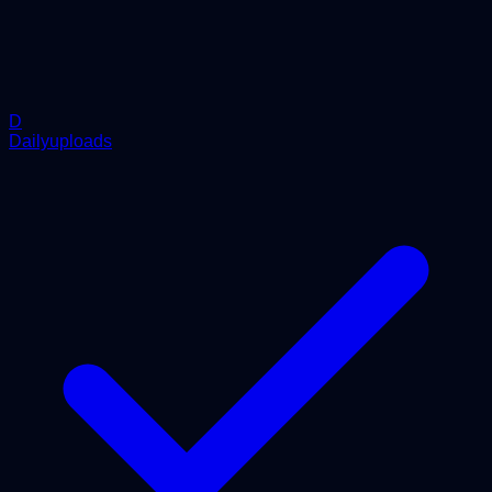
D
Dailyuploads