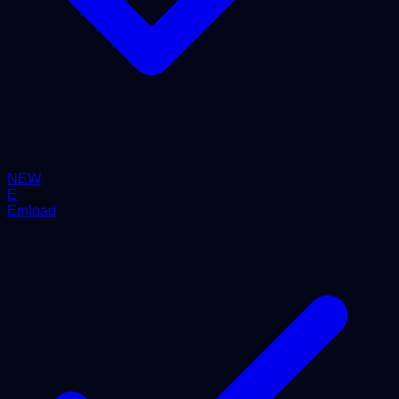
NEW
E
Emload