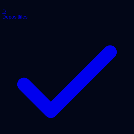
D
Depositfiles