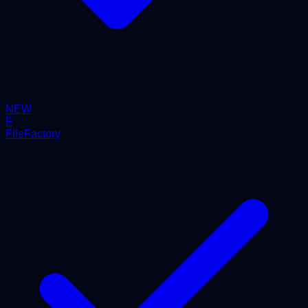
NEW
F
FileFactory