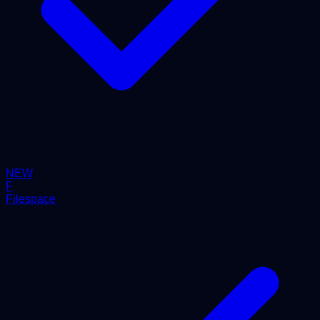
NEW
F
Filespace