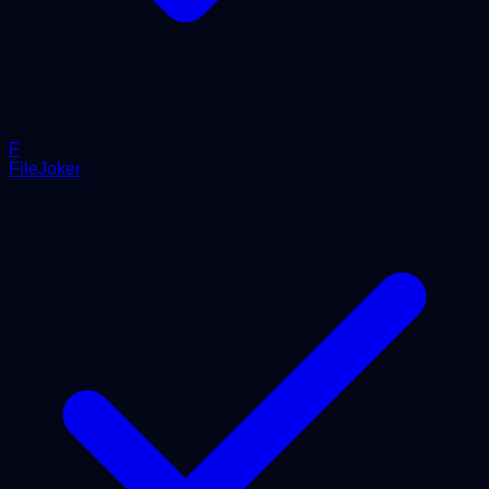
F
FileJoker