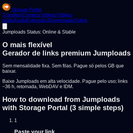
Storage Portal
Transferir
Comprar tráfego
Tráfego
grátis
Ajuda
Extensão
JDownloader
Sobre
Jumploads Status: Online & Stable
O mais flexível
Gerador de links premium Jumploads
Sem mensalidade fixa. Sem filas. Pague só pelos GB que
baixar.
Baixe Jumploads em alta velocidade. Pague pelo uso; links
~36 h, retomada, WebDAV e IDM.
How to download from Jumploads
with Storage Portal (3 simple steps)
1
Paste your link