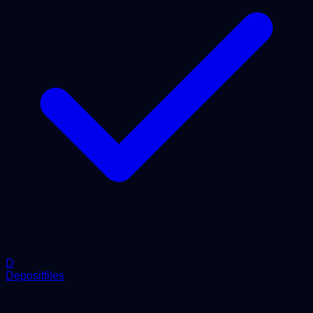
D
Depositfiles