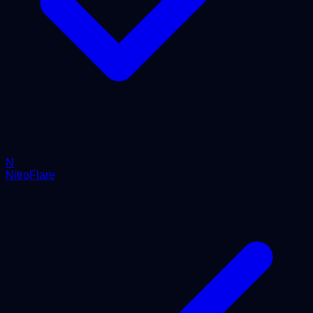
N
NitroFlare