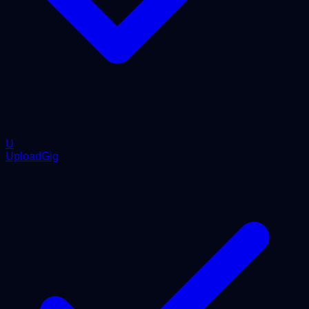
U
UploadGig