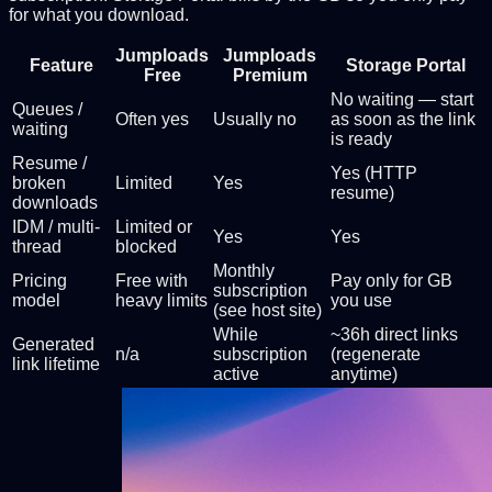
for what you download.
Jumploads
Jumploads
Feature
Storage Portal
Free
Premium
No waiting — start
Queues /
Often yes
Usually no
as soon as the link
waiting
is ready
Resume /
Yes (HTTP
broken
Limited
Yes
resume)
downloads
IDM / multi-
Limited or
Yes
Yes
thread
blocked
Monthly
Pricing
Free with
Pay only for GB
subscription
model
heavy limits
you use
(see host site)
While
~36h direct links
Generated
n/a
subscription
(regenerate
link lifetime
active
anytime)