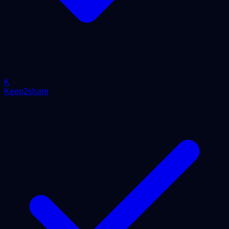
K
Keep2share