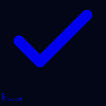
D
DDownload