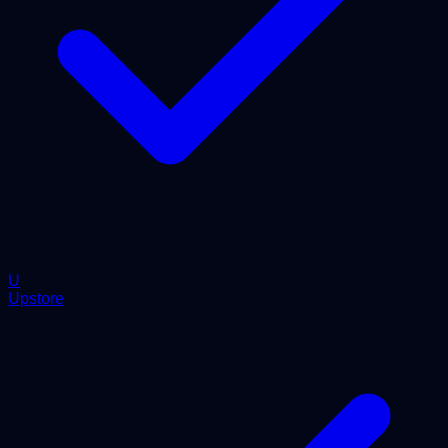
U
Upstore