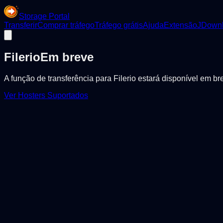
Storage Portal
Transferir
Comprar tráfego
Tráfego grátis
Ajuda
Extensão
JDownl
Filerio
Em breve
A função de transferência para Filerio estará disponível em 
Ver Hosters Suportados