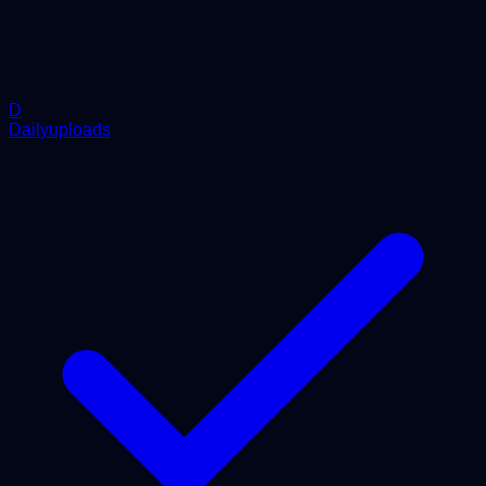
D
Dailyuploads