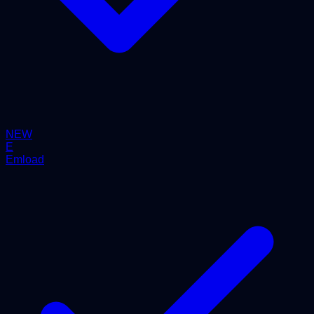
NEW
E
Emload