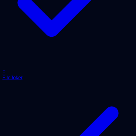
F
FileJoker