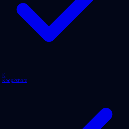
K
Keep2share