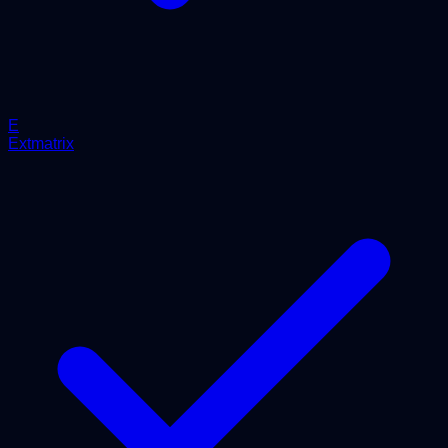
E
Extmatrix