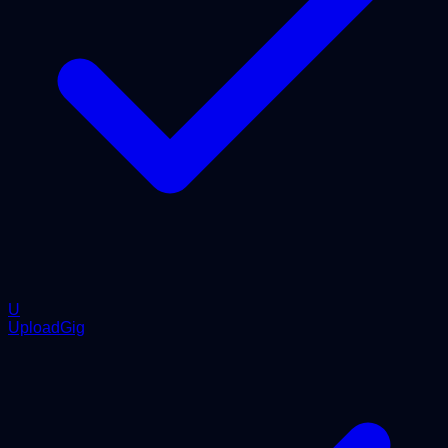
U
UploadGig