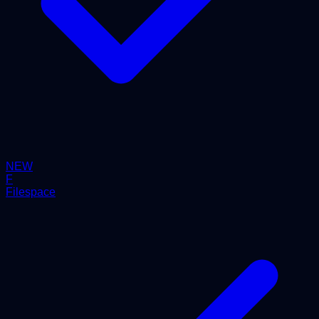
NEW
F
Filespace