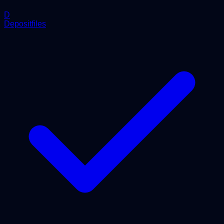
D
Depositfiles