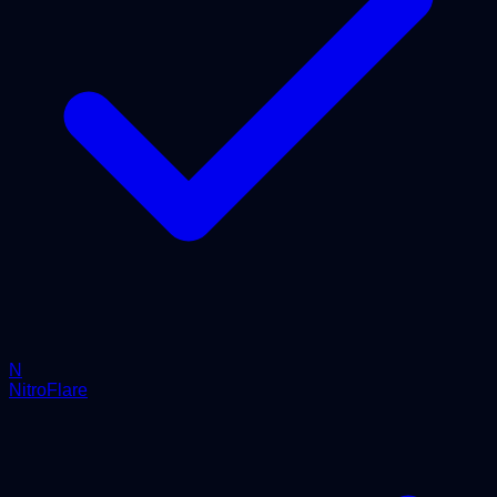
N
NitroFlare