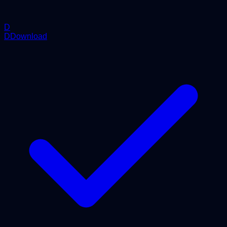
D
DDownload