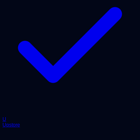
U
Upstore