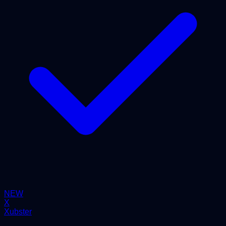
NEW
X
Xubster