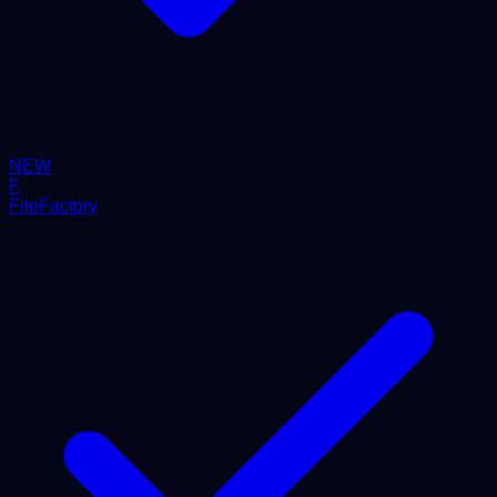
NEW
F
FileFactory