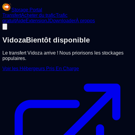
Storage Portal
Transfert
Acheter du trafic
Trafic
gratuit
Aide
Extension
JDownloader
À propos
Vidoza
Bientôt disponible
Le transfert Vidoza arrive ! Nous priorisons les stockages
populaires.
Voir les Hébergeurs Pris En Charge