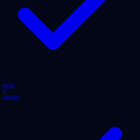
NEW
U
Ubiqfile