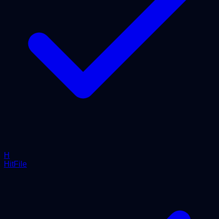
H
HitFile