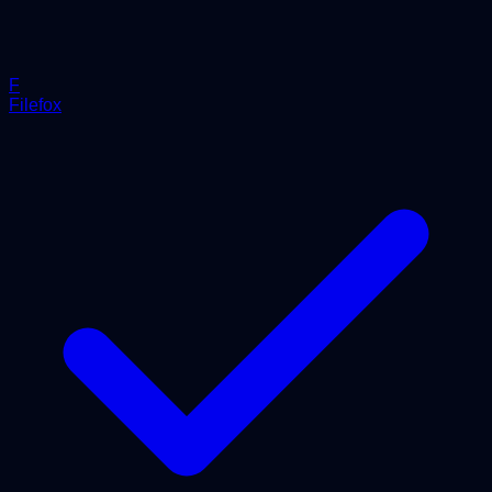
F
Filefox