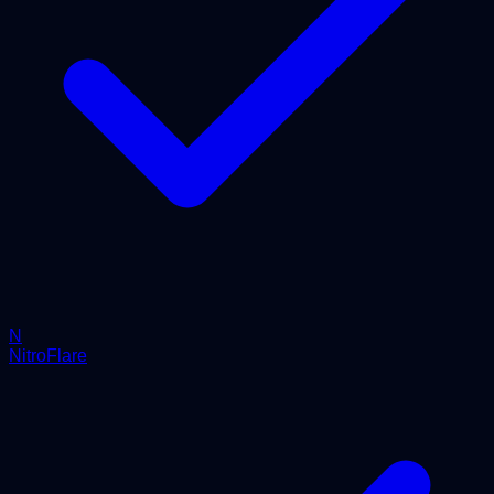
N
NitroFlare