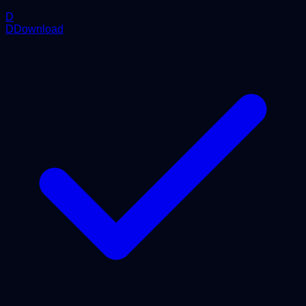
D
DDownload