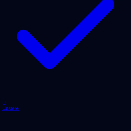
U
Upstore