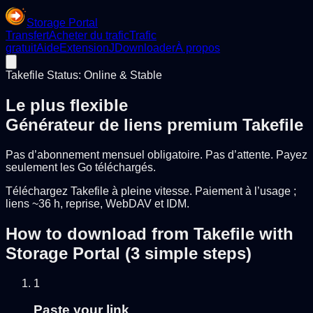
Storage Portal
Transfert
Acheter du trafic
Trafic
gratuit
Aide
Extension
JDownloader
À propos
Takefile Status: Online & Stable
Le plus flexible
Générateur de liens premium Takefile
Pas d’abonnement mensuel obligatoire. Pas d’attente. Payez
seulement les Go téléchargés.
Téléchargez Takefile à pleine vitesse. Paiement à l’usage ;
liens ~36 h, reprise, WebDAV et IDM.
How to download from Takefile with
Storage Portal (3 simple steps)
1
Paste your link