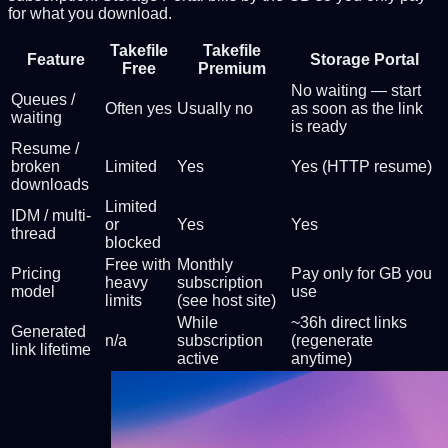
for what you download.
Takefile
Takefile
Feature
Storage Portal
Free
Premium
No waiting — start
Queues /
Often yes
Usually no
as soon as the link
waiting
is ready
Resume /
broken
Limited
Yes
Yes (HTTP resume)
downloads
Limited
IDM / multi-
or
Yes
Yes
thread
blocked
Free with
Monthly
Pricing
Pay only for GB you
heavy
subscription
model
use
limits
(see host site)
While
~36h direct links
Generated
n/a
subscription
(regenerate
link lifetime
active
anytime)