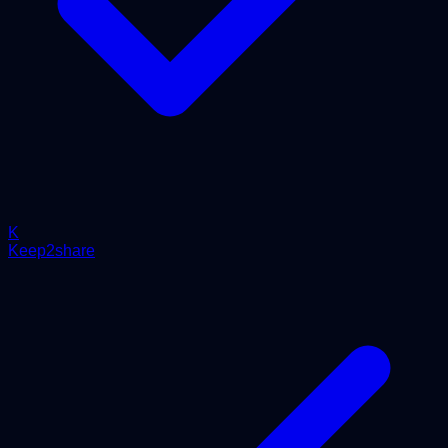
K
Keep2share