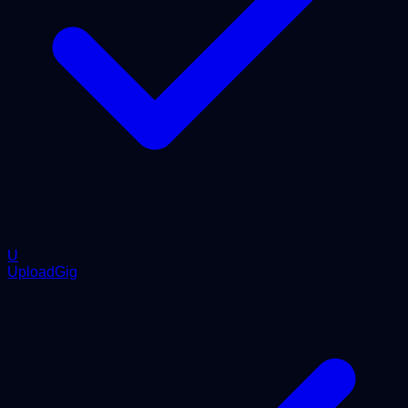
U
UploadGig