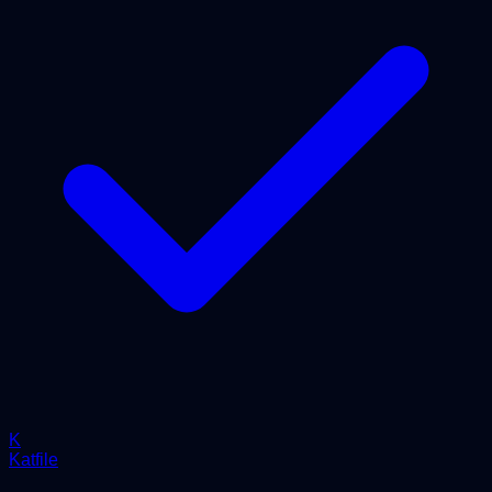
K
Katfile