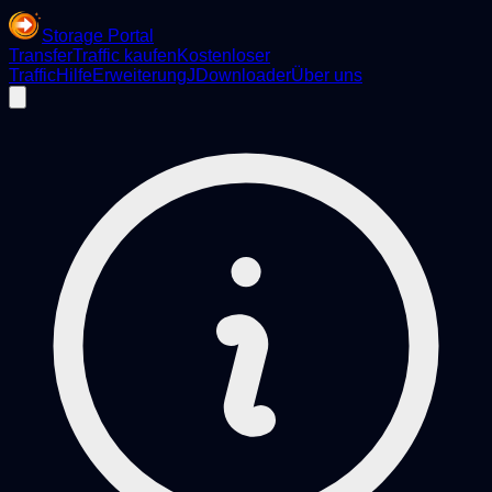
Storage Portal
Transfer
Traffic kaufen
Kostenloser
Traffic
Hilfe
Erweiterung
JDownloader
Über uns