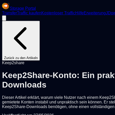
Storage Portal
Transfer
Traffic kaufen
Kostenloser Traffic
Hilfe
Erweiterung
JDow
Zurück zu den Artikeln
Keep2share
Keep2Share-Konto: Ein prak
Downloads
Dieser Artikel erklärt, warum viele Nutzer nach einem Keep2S
gemietete Konten instabil und unpraktisch sein können. Er ste
Keep2Share-Downloads benötigen, ohne einen vollständigen