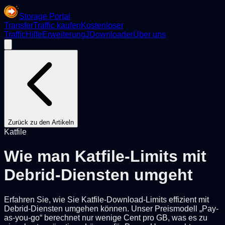
Storage Portal
Transfer
Traffic kaufen
Kostenloser
Traffic
Hilfe
Erweiterung
JDownloader
Über uns
Zurück zu den Artikeln
Katfile
Wie man Katfile-Limits mit
Debrid-Diensten umgeht
Erfahren Sie, wie Sie Katfile-Download-Limits effizient mit
Debrid-Diensten umgehen können. Unser Preismodell „Pay-
as-you-go“ berechnet nur wenige Cent pro GB, was es zu