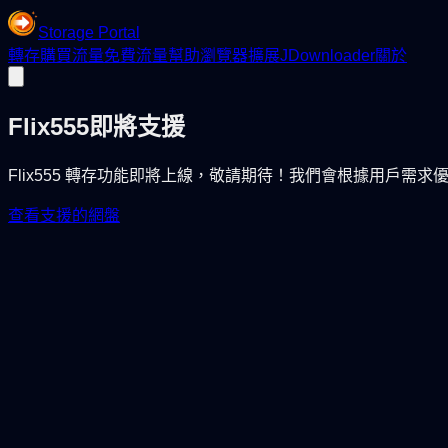
Storage Portal
轉存
購買流量
免費流量
幫助
瀏覽器擴展
JDownloader
關於
Flix555
即將支援
Flix555 轉存功能即將上線，敬請期待！我們會根據用戶需
查看支援的網盤