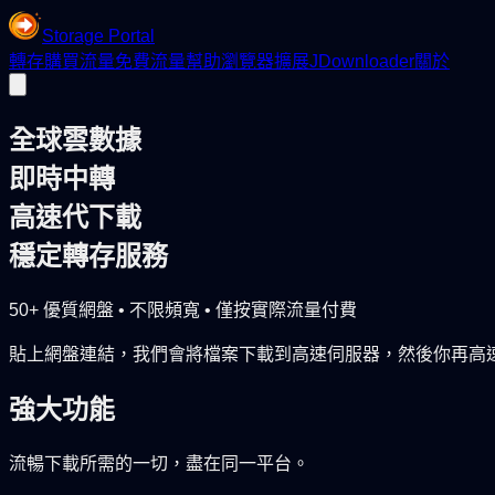
Storage Portal
轉存
購買流量
免費流量
幫助
瀏覽器擴展
JDownloader
關於
全球雲數據
即時中轉
高速代下載
穩定轉存服務
50+ 優質網盤 • 不限頻寬 • 僅按實際流量付費
貼上網盤連結，我們會將檔案下載到高速伺服器，然後你再高
強大功能
流暢下載所需的一切，盡在同一平台。