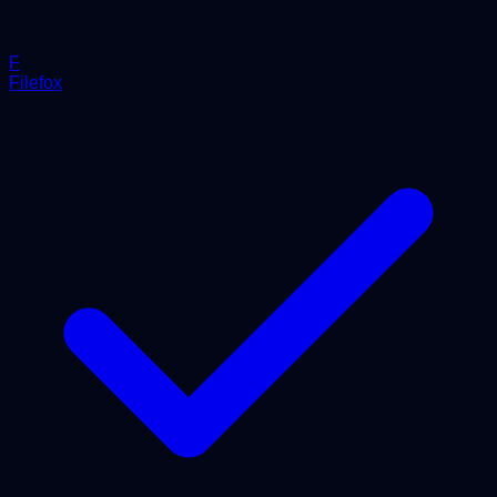
F
Filefox