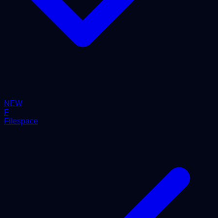
NEW
F
Filespace