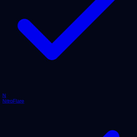
N
NitroFlare