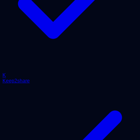
K
Keep2share