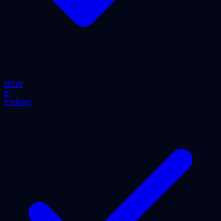
NEW
E
Emload