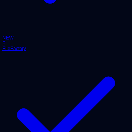
NEW
F
FileFactory