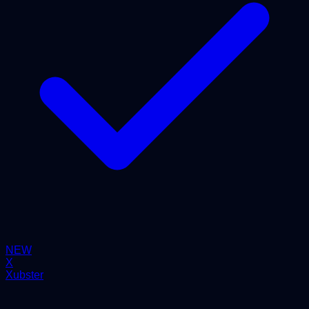
NEW
X
Xubster