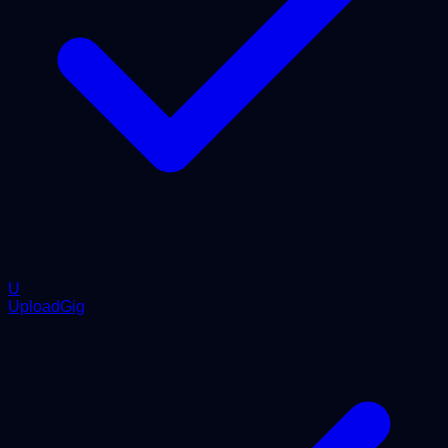
U
UploadGig