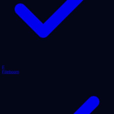
F
Fileboom