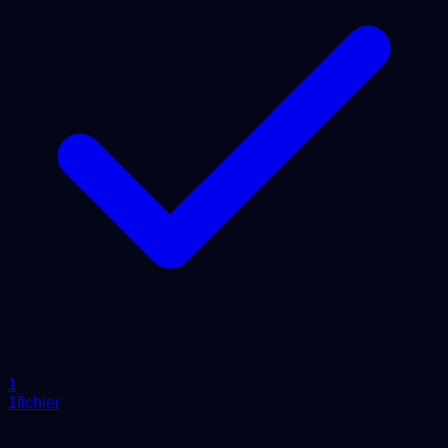
1
1fichier