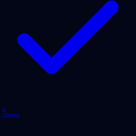
U
Upstore