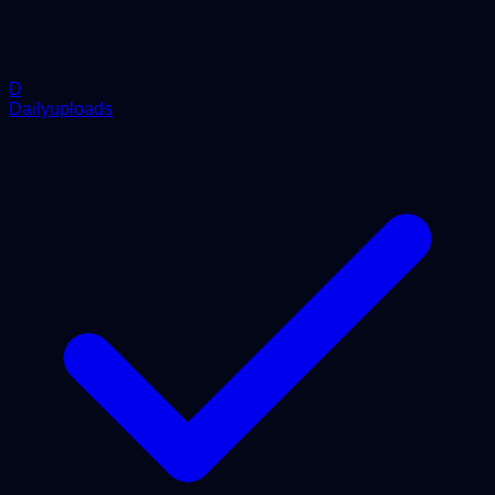
D
Dailyuploads