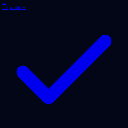
D
Depositfiles