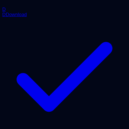
D
DDownload