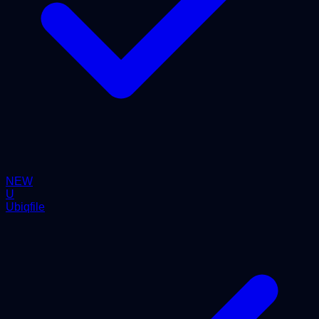
NEW
U
Ubiqfile