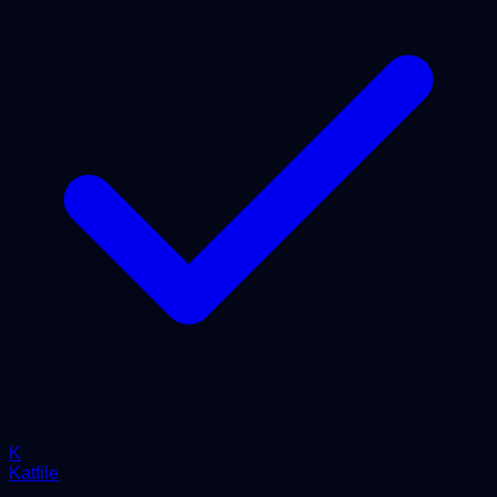
K
Katfile