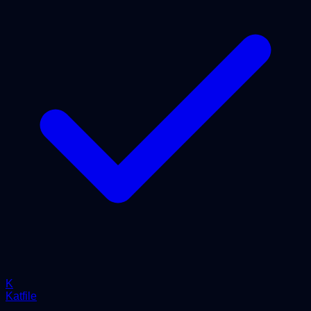
K
Katfile