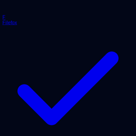
F
Filefox