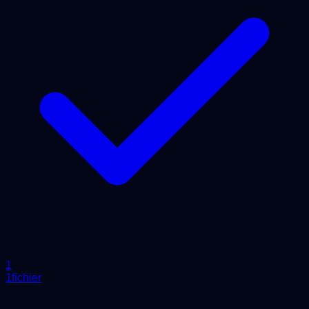
1
1fichier