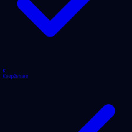
K
Keep2share