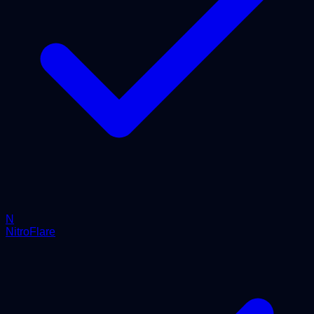
N
NitroFlare