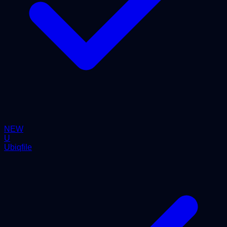
NEW
U
Ubiqfile