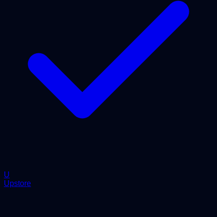
U
Upstore