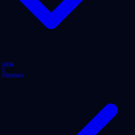
NEW
F
Filespace