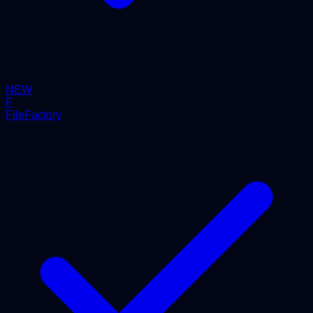
NEW
F
FileFactory