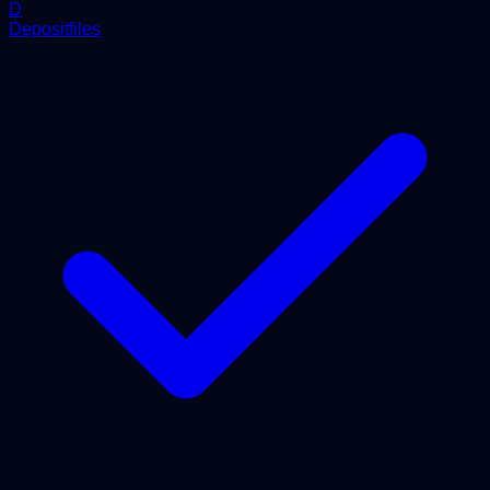
D
Depositfiles