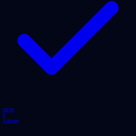
NEW
X
Xubster