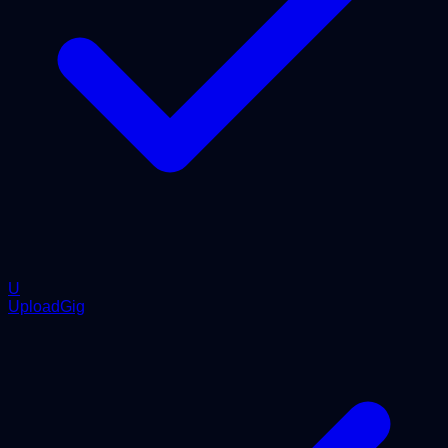
U
UploadGig