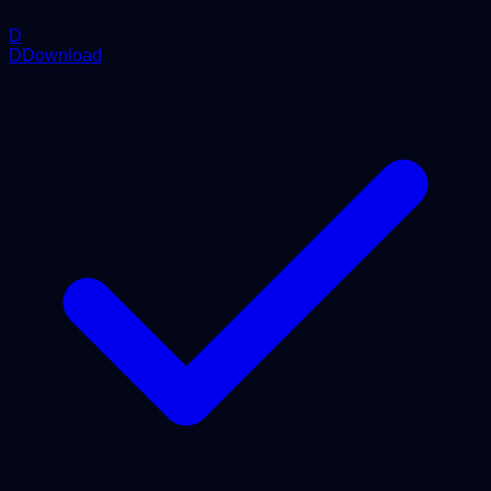
D
DDownload