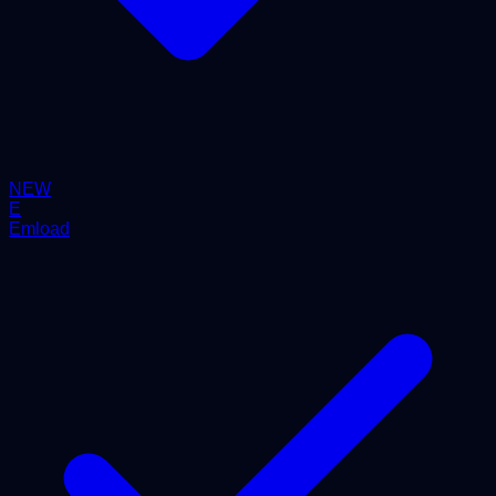
NEW
E
Emload