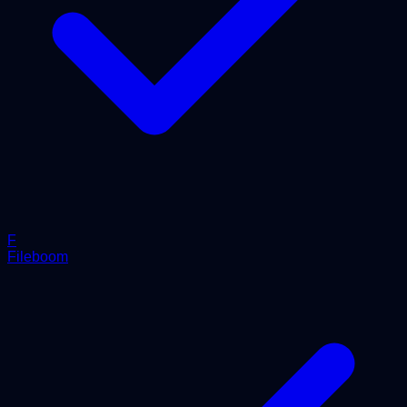
F
Fileboom