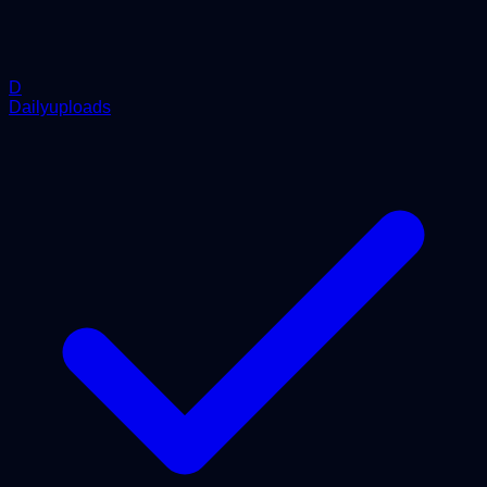
D
Dailyuploads