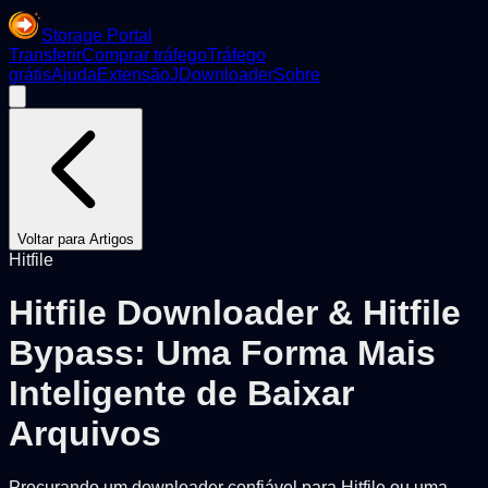
Storage Portal
Transferir
Comprar tráfego
Tráfego
grátis
Ajuda
Extensão
JDownloader
Sobre
Voltar para Artigos
Hitfile
Hitfile Downloader & Hitfile
Bypass: Uma Forma Mais
Inteligente de Baixar
Arquivos
Procurando um downloader confiável para Hitfile ou uma