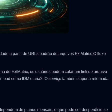
dade a partir de URLs padrão de arquivos ExtMatrix. O fluxo
a do ExtMatrix, os usuários podem colar um link de arquivo
download como IDM e aria2. O serviço também suporta retomada
m dependem de planos mensais, o que pode ser desperdício se