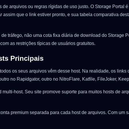
s de arquivos ou regras rígidas de uso justo. O Storage Portal é
r assim que o link estiver pronto, e sua tabela comparativa d
 de tráfego, não uma cota fixa diária de download do Storage Por
om as restrições típicas de usuários gratuitos.
ts Principais
odos os seus arquivos vêm desse host. Na realidade, os links
tro no Rapidgator, outro no NitroFlare, Katfile, FileJoker, Ke
d multi-host. Seu site promove suporte para muitos hosts de ar
 conta premium separada para cada host de arquivos. Com um sa