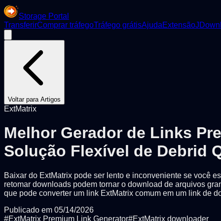
Storage Portal
Transferir
Comprar tráfego
Tráfego grátis
Ajuda
Extensão
JDownl
Voltar para Artigos
ExtMatrix
Melhor Gerador de Links Pre
Solução Flexível de Debrid 
Baixar do ExtMatrix pode ser lento e inconveniente se você est
retomar downloads podem tornar o download de arquivos grand
que pode converter um link ExtMatrix comum em um link de do
Publicado em
05/14/2026
#
ExtMatrix Premium Link Generator
#
ExtMatrix downloader