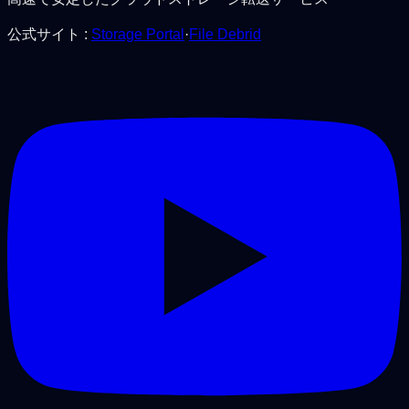
公式サイト
:
Storage Portal
·
File Debrid