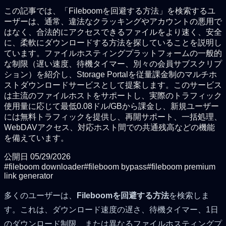
この記事では、「Fileboomを回避する方法」を検索するユ
ーザーは、通常、違法なクラッキングやアカウントの悪用で
はなく、合法的にアクセスできるファイルをより速く、安全
に、柔軟にダウンロードする方法を探していることを説明し
ています。ファイルホスティングプラットフォームの一般的
な制限（遅い速度、待機タイマー、別々の会員サブスクリプ
ション）を紹介し、Storage Portalを従量課金制のマルチホ
ストダウンロードサービスとして提案します。このサービス
は主流のファイルホストをサポートし、実際のトラフィック
使用量に応じて最低0.08ドル/GBから課金し、新規ユーザー
には無料トラフィックを提供し、再開サポート、一括処理、
WebDAVアクセス、対応ホスト間での共通残高などの機能
を備えています。
公開日
05/29/2026
#
fileboom downloader
#
fileboom bypass
#
fileboom premium
link generator
多くのユーザーは、
Fileboomを回避する方法
を検索しま
す。これは、ダウンロード速度の遅さ、待機タイマー、1日
のダウンロード制限、または異なるファイルホスティングプ