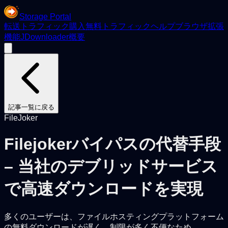
Storage Portal
転送
トラフィック購入
無料トラフィック
ヘルプ
ブラウザ拡張
機能
JDownloader
概要
記事一覧に戻る
FileJoker
Filejokerバイパスの代替手段
– 当社のデブリッドサービス
で高速ダウンロードを実現
多くのユーザーは、ファイルホスティングプラットフォーム
の無料ダウンロードが遅く、制限が多く不便なため、