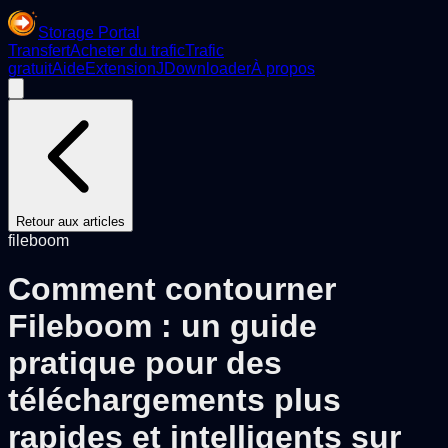
Storage Portal
Transfert
Acheter du trafic
Trafic
gratuit
Aide
Extension
JDownloader
À propos
Retour aux articles
fileboom
Comment contourner
Fileboom : un guide
pratique pour des
téléchargements plus
rapides et intelligents sur