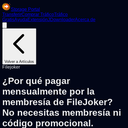
Storage Portal
Transferir
Comprar Tráfico
Tráfico
Gratis
Ayuda
Extensión
JDownloader
Acerca de
Volver a Artículos
Filejoker
¿Por qué pagar
mensualmente por la
membresía de FileJoker?
No necesitas membresía ni
código promocional.