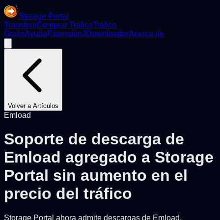
Storage Portal
Transferir
Comprar Tráfico
Tráfico
Gratis
Ayuda
Extensión
JDownloader
Acerca de
Volver a Artículos
Emload
Soporte de descarga de
Emload agregado a Storage
Portal sin aumento en el
precio del tráfico
Storage Portal ahora admite descargas de Emload,